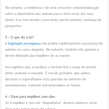
No entanto, a tendência é de uma crescente consciencialização
sobre a importância dos animais para o bem-estar dos seus
donos. Isso tem levado a uma lenta, porém positiva, mudança de
perspetiva.
3 – O que diz a lei?
A
l
egislação portuguesa
não proíbe explicitamente a presença de
animais em casas alugadas. No entanto, também não garante o
direito ilimitado dos inquilinos de os manter.
Isso significa que, na prática, a decisão fica a cargo do acordo
entre senhorio e morador. É crucial, portanto, que ambos
discutam e especifiquem esta questão no contrato de
arrendamento, evitando mal-entendidos no futuro.
4 – Dicas para inquilinos com cães
Se é inquilino e tem um “cãopanheiro”, deverá conhecer estas
dicas para evitar dores de cabeça: