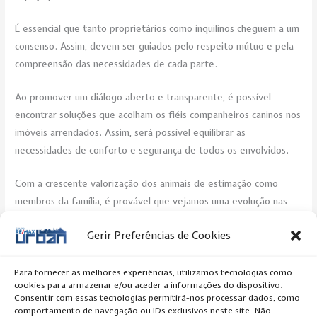
É essencial que tanto proprietários como inquilinos cheguem a um
consenso. Assim, devem ser guiados pelo respeito mútuo e pela
compreensão das necessidades de cada parte.
Ao promover um diálogo aberto e transparente, é possível
encontrar soluções que acolham os fiéis companheiros caninos nos
imóveis arrendados. Assim, será possível equilibrar as
necessidades de conforto e segurança de todos os envolvidos.
Com a crescente valorização dos animais de estimação como
membros da família, é provável que vejamos uma evolução nas
normas e práticas relativas ao aluguer de imóveis.
Gerir Preferências de Cookies
Post Views:
310
Para fornecer as melhores experiências, utilizamos tecnologias como
cookies para armazenar e/ou aceder a informações do dispositivo.
←
Previous Artigo
Next Artigo
→
Consentir com essas tecnologias permitirá-nos processar dados, como
comportamento de navegação ou IDs exclusivos neste site. Não