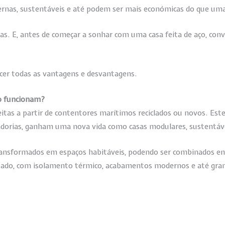
nas, sustentáveis e até podem ser mais económicas do que uma 
ras. E, antes de começar a sonhar com uma casa feita de aço, c
cer todas as vantagens e desvantagens.
mo funcionam?
eitas a partir de contentores marítimos reciclados ou novos. Es
dorias, ganham uma nova vida como casas modulares, sustentávei
ransformados em espaços habitáveis, podendo ser combinados entr
izado, com isolamento térmico, acabamentos modernos e até gr