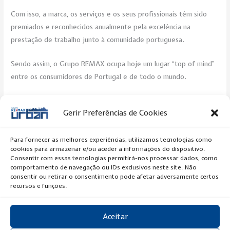
Com isso, a marca, os serviços e os seus profissionais têm sido
premiados e reconhecidos anualmente pela excelência na
prestação de trabalho junto à comunidade portuguesa.
Sendo assim, o Grupo REMAX ocupa hoje um lugar “top of mind”
entre os consumidores de Portugal e de todo o mundo.
Venha para a REMAX e faça parte desta equipa de sucesso!
Gerir Preferências de Cookies
Post Views:
492
Para fornecer as melhores experiências, utilizamos tecnologias como
cookies para armazenar e/ou aceder a informações do dispositivo.
←
Previous Artigo
Next Artigo
→
Consentir com essas tecnologias permitirá-nos processar dados, como
comportamento de navegação ou IDs exclusivos neste site. Não
consentir ou retirar o consentimento pode afetar adversamente certos
recursos e funções.
Aceitar
Copyright © 2020 RE/MAX Urban