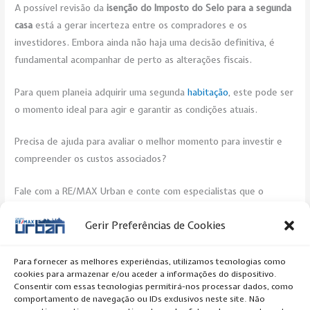
A possível revisão da
isenção do Imposto do Selo para a segunda
casa
está a gerar incerteza entre os compradores e os
investidores. Embora ainda não haja uma decisão definitiva, é
fundamental acompanhar de perto as alterações fiscais.
Para quem planeia adquirir uma segunda
habitação
, este pode ser
o momento ideal para agir e garantir as condições atuais.
Precisa de ajuda para avaliar o melhor momento para investir e
compreender os custos associados?
Fale com a RE/MAX Urban e conte com especialistas que o
apoiarão em cada passo da compra da sua nova casa.
Gerir Preferências de Cookies
Post Views:
265
Para fornecer as melhores experiências, utilizamos tecnologias como
cookies para armazenar e/ou aceder a informações do dispositivo.
←
Previous Artigo
Next Artigo
→
Consentir com essas tecnologias permitirá-nos processar dados, como
comportamento de navegação ou IDs exclusivos neste site. Não