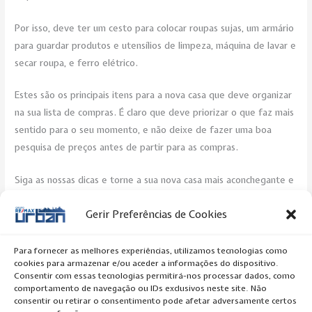
Por isso, deve ter um cesto para colocar roupas sujas, um armário
para guardar produtos e utensílios de limpeza, máquina de lavar e
secar roupa, e ferro elétrico.
Estes são os principais itens para a nova casa que deve organizar
na sua lista de compras. É claro que deve priorizar o que faz mais
sentido para o seu momento, e não deixe de fazer uma boa
pesquisa de preços antes de partir para as compras.
Siga as nossas dicas e torne a sua nova casa mais aconchegante e
funcional!
Gerir Preferências de Cookies
Post Views:
347
Para fornecer as melhores experiências, utilizamos tecnologias como
cookies para armazenar e/ou aceder a informações do dispositivo.
←
Previous Artigo
Next Artigo
→
Consentir com essas tecnologias permitirá-nos processar dados, como
comportamento de navegação ou IDs exclusivos neste site. Não
consentir ou retirar o consentimento pode afetar adversamente certos