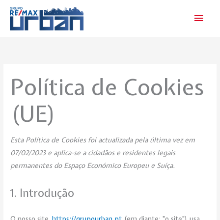
Skip
Main
to
Men
content
Consent
Consent
Consent
Consent
Consent
Consent
Estatística
Marketing
to
to
to
to
to
to
service
service
service
service
service
service
Política de Cookies
wordpress
google-
google-
youtube
facebook
diversos
fonts
maps
(UE)
Esta Política de Cookies foi actualizada pela última vez em
07/02/2023 e aplica-se a cidadãos e residentes legais
permanentes do Espaço Económico Europeu e Suíça.
1. Introdução
O nosso site,
https://grupourban.pt
(em diante: "o site") usa