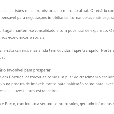
a das decisões mais promissoras no mercado atual. O cenário co
spensável para negociações imobiliárias, tornando-as mais seguras
Portugal mantém-se consolidado e com potencial de expansão. O
fios económicos e sociais.
ar nesta carreira, mas ainda tem dúvidas, fique tranquilo. Neste
025.
rio favorável para prosperar
io em Portugal destacou-se como um pilar do crescimento econó
tivo na procura de imóveis, tanto para habitação como para inv
esse de investidores estrangeiros.
 e Porto, continuam a ser muito procurados, gerando inúmeras 