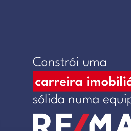
Constrói uma
carreira imobili
sólida numa equi