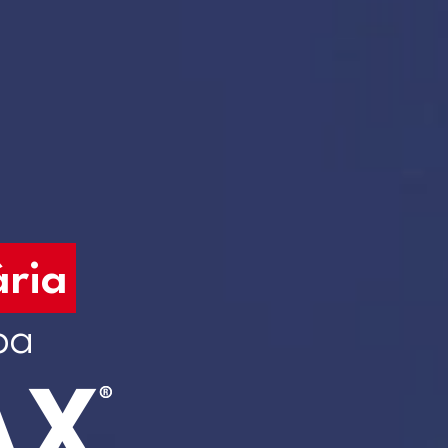
ária
pa