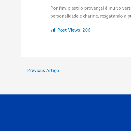
Por fim, o estilo provençal é muito vers
personalidade e charme, resgatando a 
Post Views:
206
←
Previous Artigo