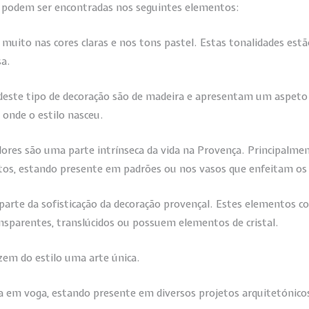
ilo podem ser encontradas nos seguintes elementos:
 muito nas cores claras e nos tons pastel. Estas tonalidades est
sa.
deste tipo de decoração são de madeira e apresentam um aspet
 onde o estilo nasceu.
flores são uma parte intrínseca da vida na Provença. Principalm
tos, estando presente em padrões ou nos vasos que enfeitam os
 parte da sofisticação da decoração provençal. Estes elementos
nsparentes, translúcidos ou possuem elementos de cristal.
azem do estilo uma arte única.
em voga, estando presente em diversos projetos arquitetónicos,