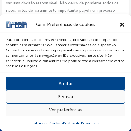
ser uma decisão responsável. Não deixe de ponderar todos os
riscos antes de assumir este importante papel num processo
contratual.
Gerir Preferências de Cookies
Post Views:
242
Para fornecer as melhores experiências, utilizamos tecnologias como
cookies para armazenar e/ou aceder a informações do dispositivo.
←
Previous Artigo
Next Artigo
→
Consentir com essas tecnologias permitirá-nos processar dados, como
comportamento de navegação ou IDs exclusivos neste site. Não
consentir ou retirar o consentimento pode afetar adversamente certos
recursos e funções.
Aceitar
Copyright © 2020 RE/MAX Urban
Recusar
Ver preferências
Política de Privacidade
Política de Cookies
Política de Privacidade