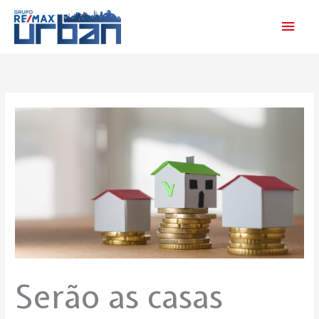
Skip
Main
to
Men
content
Serão as casas