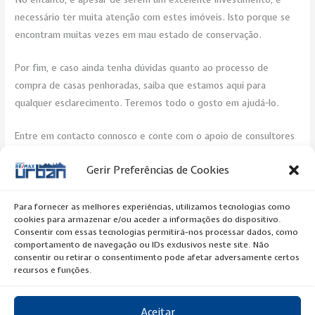
necessário ter muita atenção com estes imóveis. Isto porque se
encontram muitas vezes em mau estado de conservação.
Por fim, e caso ainda tenha dúvidas quanto ao processo de
compra de casas penhoradas, saiba que estamos aqui para
qualquer esclarecimento. Teremos todo o gosto em ajudá-lo.
Entre em contacto connosco e conte com o apoio de consultores
especialistas, que irão ajudar em todas as etapas do processo.
Gerir Preferências de Cookies
Post Views:
303
Para fornecer as melhores experiências, utilizamos tecnologias como
cookies para armazenar e/ou aceder a informações do dispositivo.
←
Previous Artigo
Next Artigo
→
Consentir com essas tecnologias permitirá-nos processar dados, como
comportamento de navegação ou IDs exclusivos neste site. Não
consentir ou retirar o consentimento pode afetar adversamente certos
recursos e funções.
Aceitar
Copyright © 2020 RE/MAX Urban