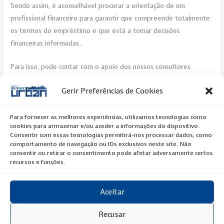
Sendo assim, é aconselhável procurar a orientação de um
profissional financeiro para garantir que compreende totalmente
os termos do empréstimo e que está a tomar decisões
financeiras informadas.
Para isso, pode contar com o apoio dos nossos consultores
especializados. Estamos à sua disposição!
Gerir Preferências de Cookies
Post Views:
250
Para fornecer as melhores experiências, utilizamos tecnologias como
cookies para armazenar e/ou aceder a informações do dispositivo.
←
Previous Artigo
Next Artigo
→
Consentir com essas tecnologias permitirá-nos processar dados, como
comportamento de navegação ou IDs exclusivos neste site. Não
consentir ou retirar o consentimento pode afetar adversamente certos
recursos e funções.
Aceitar
Copyright © 2020 RE/MAX Urban
Recusar