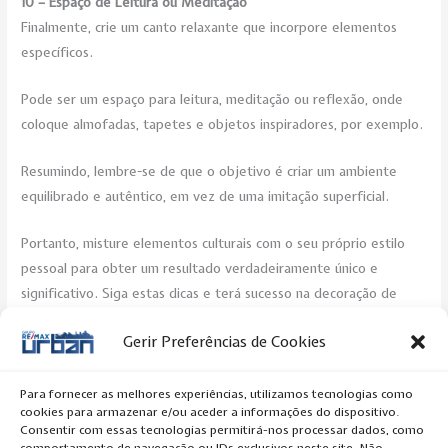
10 – Espaço de Leitura ou Meditação
Finalmente, crie um canto relaxante que incorpore elementos
específicos.
Pode ser um espaço para leitura, meditação ou reflexão, onde
coloque almofadas, tapetes e objetos inspiradores, por exemplo.
Resumindo, lembre-se de que o objetivo é criar um ambiente
equilibrado e autêntico, em vez de uma imitação superficial.
Portanto, misture elementos culturais com o seu próprio estilo
pessoal para obter um resultado verdadeiramente único e
significativo. Siga estas dicas e terá sucesso na decoração de
interiores inspirada na cultura e na arte.
Gerir Preferências de Cookies
Post Views:
301
Para fornecer as melhores experiências, utilizamos tecnologias como
cookies para armazenar e/ou aceder a informações do dispositivo.
←
Previous Artigo
Next Artigo
→
Consentir com essas tecnologias permitirá-nos processar dados, como