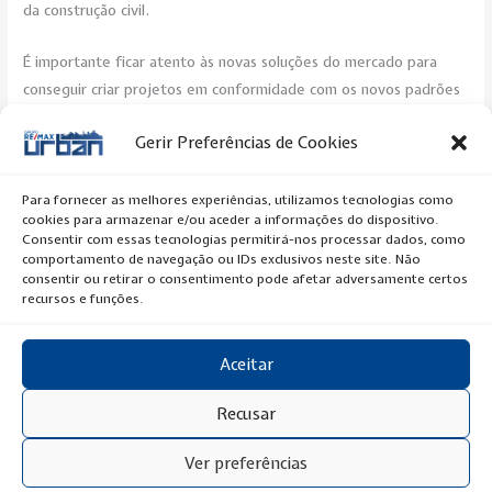
da construção civil.
É importante ficar atento às novas soluções do mercado para
conseguir criar projetos em conformidade com os novos padrões
exigidos.
Gerir Preferências de Cookies
Post Views:
296
Para fornecer as melhores experiências, utilizamos tecnologias como
cookies para armazenar e/ou aceder a informações do dispositivo.
←
Previous Artigo
Next Artigo
→
Consentir com essas tecnologias permitirá-nos processar dados, como
comportamento de navegação ou IDs exclusivos neste site. Não
consentir ou retirar o consentimento pode afetar adversamente certos
recursos e funções.
Aceitar
Copyright © 2020 RE/MAX Urban
Recusar
Ver preferências