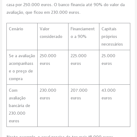
casa por 250.000 euros. O banco financia até 90% do valor da
avaliação, que ficou em 230.000 euros.
Cenário
Valor
Financiament
Capitais
considerado
o a 90%
próprios
necessários
Se a avaliação
250.000
225.000
25.000
acompanhass
euros
euros
euros
e o preço de
compra
Com
230.000
207.000
43.000
avaliação
euros
euros
euros
bancária de
230.000
euros
Neste exemplo, o casal precisa de ter mais 18.000 euros