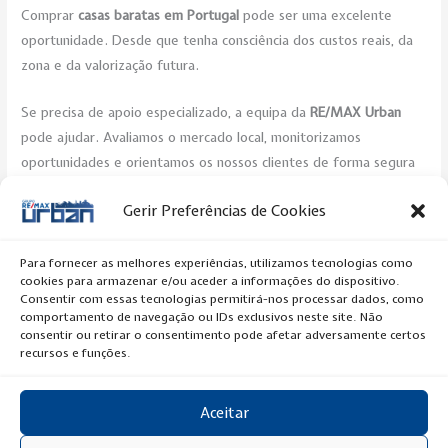
Comprar
casas baratas em Portugal
pode ser uma excelente
oportunidade. Desde que tenha consciência dos custos reais, da
zona e da valorização futura.
Se precisa de apoio especializado, a equipa da
RE/MAX Urban
pode ajudar. Avaliamos o mercado local, monitorizamos
oportunidades e orientamos os nossos clientes de forma segura
na sua escolha.
Gerir Preferências de Cookies
Post Views:
353
Para fornecer as melhores experiências, utilizamos tecnologias como
cookies para armazenar e/ou aceder a informações do dispositivo.
←
Previous Artigo
Next Artigo
→
Consentir com essas tecnologias permitirá-nos processar dados, como
comportamento de navegação ou IDs exclusivos neste site. Não
consentir ou retirar o consentimento pode afetar adversamente certos
recursos e funções.
Aceitar
Copyright © 2020 RE/MAX Urban