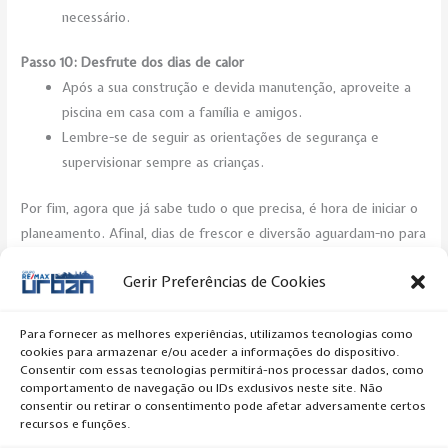
necessário.
Passo 10: Desfrute dos dias de calor
Após a sua construção e devida manutenção, aproveite a
piscina em casa com a família e amigos.
Lembre-se de seguir as orientações de segurança e
supervisionar sempre as crianças.
Por fim, agora que já sabe tudo o que precisa, é hora de iniciar o
planeamento. Afinal, dias de frescor e diversão aguardam-no para
um belo mergulho!
Gerir Preferências de Cookies
Post Views:
291
Para fornecer as melhores experiências, utilizamos tecnologias como
cookies para armazenar e/ou aceder a informações do dispositivo.
←
Previous Artigo
Next Artigo
→
Consentir com essas tecnologias permitirá-nos processar dados, como
comportamento de navegação ou IDs exclusivos neste site. Não
consentir ou retirar o consentimento pode afetar adversamente certos
recursos e funções.