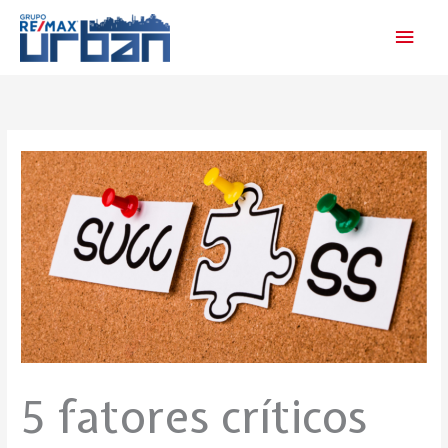
Skip
Main
to
Men
content
5 fatores críticos