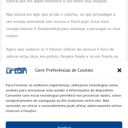
natural que em algum momento o seu limite seja atingido.
Não insista em algo que já não o satisfaz, ou que prejudique o
seu estado emocional com stresse e frustração. Estar bem
consigo mesmo é fundamental para continuar a perseguir os seus
sonhos.
Agora que conhece os 5 fatores críticos do sucesso é hora de
colocar estas dicas em prática. Respire fundo e vá em frente na
procura dos seus objetivos!
Gerir Preferências de Cookies
Post Views:
303
Para fornecer as melhores experiências, utilizamos tecnologias como
cookies para armazenar e/ou aceder a informações do dispositivo.
←
Previous Artigo
Next Artigo
→
Consentir com essas tecnologias permitirá-nos processar dados, como
comportamento de navegação ou IDs exclusivos neste site. Não
consentir ou retirar o consentimento pode afetar adversamente certos
recursos e funções.
Aceitar