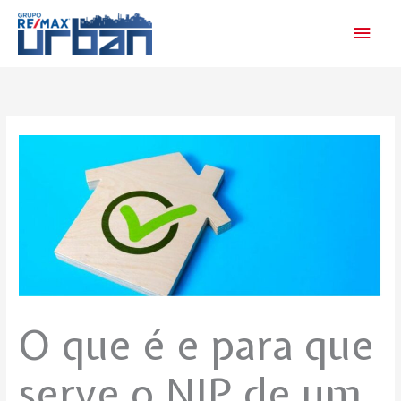
Skip
Main
to
Men
content
O que é e para que
serve o NIP de um