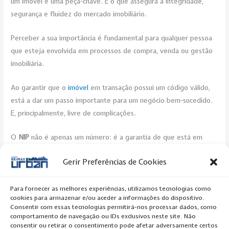
um imóvel é uma peça-chave. É o que assegura a integridade,
segurança e fluidez do mercado imobiliário.
Perceber a sua importância é fundamental para qualquer pessoa
que esteja envolvida em processos de compra, venda ou gestão
imobiliária.
Ao garantir que o
imóvel
em transação possui um código válido,
está a dar um passo importante para um negócio bem-sucedido.
E, principalmente, livre de complicações.
O
NIP
não é apenas um número: é a garantia de que está em
terreno seguro no mundo dos investimentos imobiliários.
Gerir Preferências de Cookies
Post Views:
381
Para fornecer as melhores experiências, utilizamos tecnologias como
cookies para armazenar e/ou aceder a informações do dispositivo.
←
Previous Artigo
Next Artigo
→
Consentir com essas tecnologias permitirá-nos processar dados, como
comportamento de navegação ou IDs exclusivos neste site. Não
consentir ou retirar o consentimento pode afetar adversamente certos