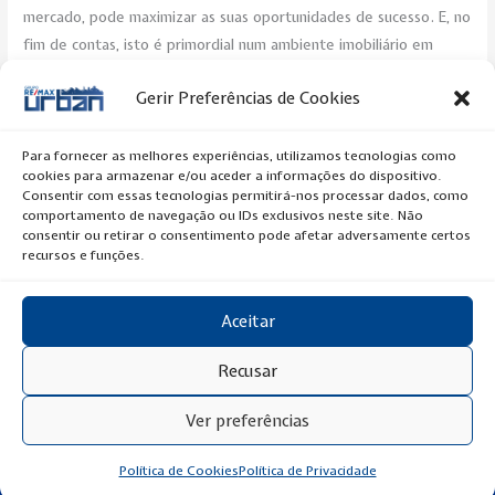
mercado, pode maximizar as suas oportunidades de sucesso. E, no
fim de contas, isto é primordial num ambiente imobiliário em
constante evolução.
Gerir Preferências de Cookies
Post Views:
238
Para fornecer as melhores experiências, utilizamos tecnologias como
cookies para armazenar e/ou aceder a informações do dispositivo.
←
Previous Artigo
Next Artigo
→
Consentir com essas tecnologias permitirá-nos processar dados, como
comportamento de navegação ou IDs exclusivos neste site. Não
consentir ou retirar o consentimento pode afetar adversamente certos
recursos e funções.
Aceitar
Copyright © 2020 RE/MAX Urban
Recusar
Ver preferências
Política de Privacidade
Política de Cookies
Política de Privacidade