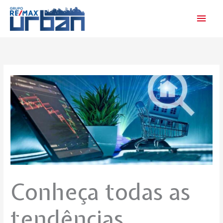
Skip
Main
to
Men
content
Conheça todas as
tendências