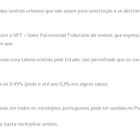
dos centros urbanos que não sejam para construção e se destinem
om o VPT – Valor Patrimonial Tributário do imóvel, que expressa
um ano.
r base uma tabela emitida pelo Estado, não permitindo que os mu
e os 0,45% (pode ir até aos 0,5% em alguns casos)
axas em todos os municípios portugueses pode ser acedida no Por
a, basta multiplicar ambos: