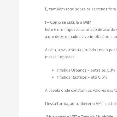
E, também recai sobre os terrenos fora 
1 – Como se calcula o IMI?
Este é um imposto calculado de acordo c
a um determinado ativo imobiliário, n
Assim, o valor será calculado tendo po
metas impostas:
Prédios Urbanos – entre os 0,3% 
Prédios Rústicos – até 0,8%
A tabela onde constam os valores das t
Dessa forma, ao conhecer o VPT e a tax
IMI a pagar = VPT x Taxa do Município