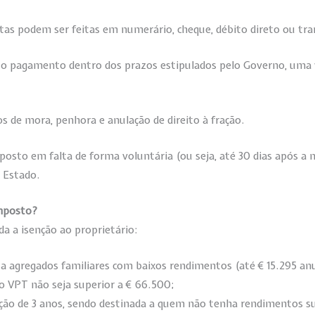
as podem ser feitas em numerário, cheque, débito direto ou tra
 o pagamento dentro dos prazos estipulados pelo Governo, uma v
 de mora, penhora e anulação de direito à fração.
sto em falta de forma voluntária (ou seja, até 30 dias após a no
o Estado.
imposto?
a a isenção ao proprietário:
a agregados familiares com baixos rendimentos (até € 15.295 anu
o VPT não seja superior a € 66.500;
ão de 3 anos, sendo destinada a quem não tenha rendimentos sup