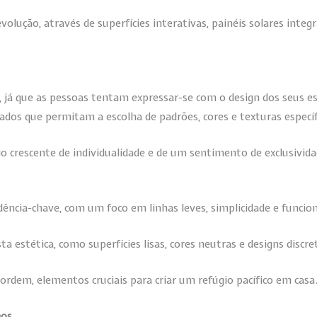
olução, através de superfícies interativas, painéis solares inte
, já que as pessoas tentam expressar-se com o design dos seus 
dos que permitam a escolha de padrões, cores e texturas específ
jo crescente de individualidade e de um sentimento de exclusivida
ncia-chave, com um foco em linhas leves, simplicidade e funcion
stética, como superfícies lisas, cores neutras e designs discre
 ordem, elementos cruciais para criar um refúgio pacífico em casa
nos