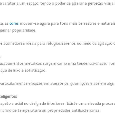
 caráter a um espaço, tendo o poder de alterar a perceção visua
za, as
cores
movem-se agora para tons mais terrestres e naturais
 ganhar popularidade.
 e acolhedores, ideais para refúgios serenos no meio da agitaçã
s
s acabamentos metálicos surgem como uma tendência-chave. Tons
oque de luxo e sofisticação.
articularmente eficazes em acessórios, guarnições e até em alg
teligentes
aspeto crucial no design de interiores. Existe uma elevada proc
controlo de temperatura ou propriedades antibacterianas.