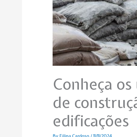
Conheça os 
de construç
edificações
By
Filipa Cardoso
/
11/11/2024