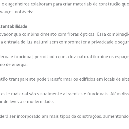
s e engenheiros colaboram para criar materiais de construção qu
avanços notáveis:
stentabilidade
ovador que combina cimento com fibras ópticas. Esta combinação
a entrada de luz natural sem comprometer a privacidade e segur
rna e funcional, permitindo que a luz natural ilumine os espaços
mo de energia.
etão transparente pode transformar os edifícios em locais de alta 
m este material são visualmente atraentes e funcionais. Além dis
r de leveza e modernidade.
derá ser incorporado em mais tipos de construções, aumentand