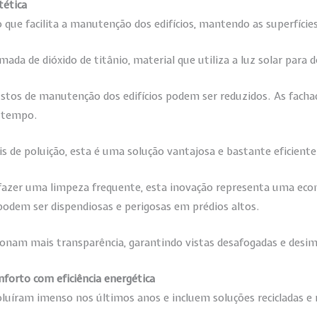
tética
que facilita a manutenção dos edifícios, mantendo as superfície
da de dióxido de titânio, material que utiliza a luz solar para 
custos de manutenção dos edifícios podem ser reduzidos. As fac
s tempo.
s de poluição, esta é uma solução vantajosa e bastante eficiente
l fazer uma limpeza frequente, esta inovação representa uma econo
podem ser dispendiosas e perigosas em prédios altos.
onam mais transparência, garantindo vistas desafogadas e desi
forto com eficiência energética
luíram imenso nos últimos anos e incluem soluções recicladas e 